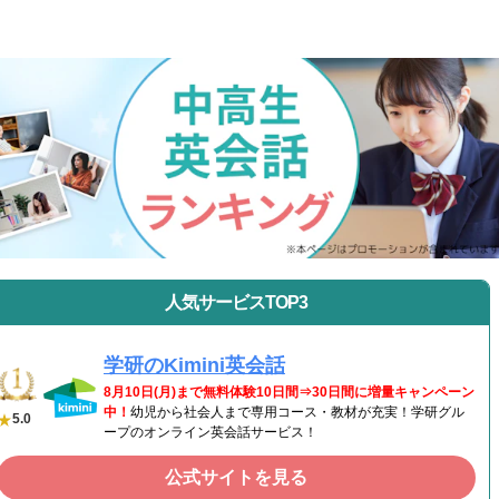
人気サービスTOP3
学研のKimini英会話
8月10日(月)まで無料体験10日間⇒30日間に増量キャンペーン
中！
幼児から社会人まで専用コース・教材が充実！学研グル
5.0
ープのオンライン英会話サービス！
公式サイトを見る