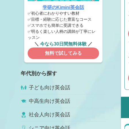
学研のKimini英会話
✅初心者にわかりやすい教材
✅目標・経験に応じた豊富なコース
✅スマホでも簡単に受講できる
✅明るく楽しい人柄の講師が丁寧にレ
ッスン
＼
今なら30日間無料体験
／
無料で試してみる
年代別から探す
子ども向け英会話
中高生向け英会話
社会人向け英会話
シニア向け英会話