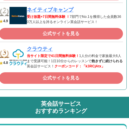
ネイティブキャンプ
受け放題+7日間無料体験 ！
7部門でNo.1を獲得した会員数36
4.9
0万人以上を誇るオンライン英会話サービス！
公式サイトを見る
クラウティ
当サイト限定で41日間無料体験！
1人分の料金で家族最大6人
まで受講可能！1日10分からのレッスンで
飽きずに続けられる
4.8
英会話サービス！
クーポンコード：「k3RCjAtx」
公式サイトを見る
英会話サービス
おすすめランキング