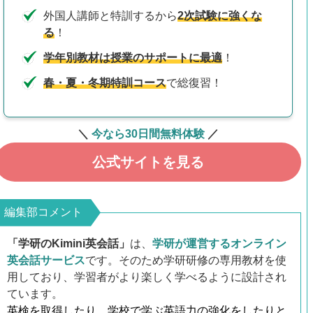
外国人講師と特訓するから
2次試験に強くな
る
！
学年別教材は授業のサポートに最適
！
春・夏・冬期特訓コース
で総復習！
＼
今なら30日間無料体験
／
公式サイトを見る
編集部コメント
「学研のKimini英会話」
は、
学研が運営するオンライン
英会話サービス
です。そのため学研研修の専用教材を使
用しており、学習者がより楽しく学べるように設計され
ています。
英検を取得したり、学校で学ぶ英語力の強化をしたりと