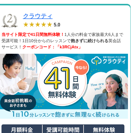
クラウティ
5.0
当サイト限定で41日間無料体験！
1人分の料金で家族最大6人まで
受講可能！1日10分からのレッスンで
飽きずに続けられる
英会話
サービス！
クーポンコード：「k3RCjAtx」